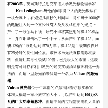
在2003年
，英国斯特拉思克莱德大学激光核物理学家
——
Ken Ledingham
与他的同事将巨大的激光聚焦在
一块金属上，在短短几皮秒的时间里，将相当于1000倍
的电能注入到一个直径只有人类头发丝粗细的光点上，
产生了一股伽马射线，研究小组将其照射到碘-129样品
上，并在那里击出了一个中子，从而产生了碘-128。而
碘-129的半衰期达到1570万年，碘-128是半衰期仅仅只
有25分钟的良性同位素。该技术虽无法直接消除核废
料，但能让其毒性锐减100倍，已是极大的希望，这表
明是有可能存在利用激光的蜕变实现消除核废料这一办
法的，而这巨型激光的来源是一台名为
Vulcan 的激光
器
。
Vulcan 激光器
位于牛津郡的卢瑟福阿普尔顿实验室，
体积大概是一家小旅馆的大小，可以产生达到
100万亿
瓦的巨大功率短脉冲
。但这中间的过程需要消耗大量的