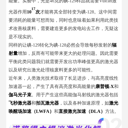
能量。实验中，光是46克的碘-129样品就需要Vulcan激
17
光器作用
10
次
才能将其全部转变为碘-128。这中间需
要消耗的能量可想而知，同时也意味着如果利用此类技
术改善核废料，需要建造更多的发电站去工作，无疑这
是不现实的。
同样的让碘-129转化为碘-128必然会导致每秒发射的
辐
射量
增加，反而有可能带来更大的处理问题。因此需要
平衡此类问题我们就需要开发出功率峰值更高的激光器
以及研究出激光处理核废料更多的可能性。
近年来，人类激光技术取得了长足进步，与高亮度线性
加速器一起，产生了具有高亮度和高能量的
康普顿-X
和
伽马光子束
。用于产生这些高能伽马射线的激光器包括
飞秒激光器
和
拍瓦激光器
，以及各种加速原理，如
激光
唤醒场加速（LWFA）
和
直接激光加速（DLA）
方法。