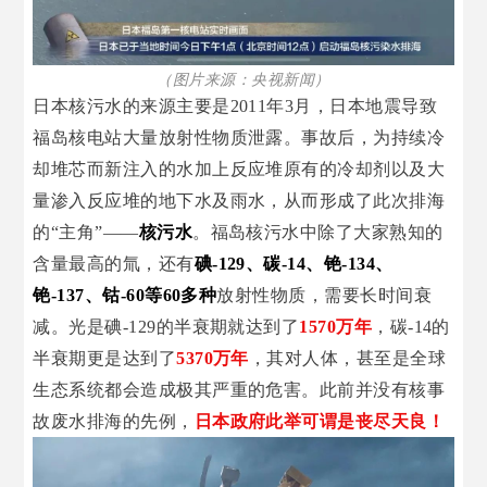
（图片来源：央视新闻）
日本核污水的来源主要是2011年3月，日本地震导致
福岛核电站大量放射性物质泄露。事故后，为持续冷
却堆芯而新注入的水加上反应堆原有的冷却剂以及大
量渗入反应堆的地下水及雨水，从而形成了此次排海
的“主角”——
核污水
。福岛核污水中除了大家熟知的
含量最高的氚，还有
碘-129、碳-14、铯-134、
铯-137、钴-60等60多种
放射性物质，需要长时间衰
减。光是碘-129的半衰期就达到了
1570万年
，碳-14的
半衰期更是达到了
5370万年
，其对人体，甚至是全球
生态系统都会造成极其严重的危害。此前并没有核事
故废水排海的先例，
日本政府此举可谓是丧尽天良！