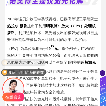
2018年诺贝尔物理学奖获得者、巴黎高等理工学院院士
热拉尔·穆鲁
提出了利用
啁啾脉冲放大（CPA）处理核
废料
。利用这项技术，激光器发出的极强光线可以被提
升到长期以来被认为不可能达到的水平，以拍瓦
15
（PW）为单位就相当于
10
瓦
。举个例子，1PW的功
率约为世界整个电网功率的
50倍
，而地球从太阳接收的
总能量为174PW。CPA可以产生短至1阿秒的
超短激光
-18
脉冲
，1阿秒即10
s，比以往的激光器提升了一个数量
介绍下你们产品的参数
级。通过从物质中分离出粒子（电子和质子）来产生足
够的能量，再使用传统技术加速这些粒子，如此短的脉
冲率能将核废料转化为安全的物质。
主要是利用超快的激光脉冲轰炸核废料，就拿原子核来
说吧。它是由质子和中子组成的。如果我们增加或带走