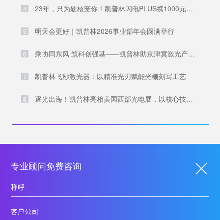
23年，只为硬核宠你！凯普林闪电PLUS携1000元豪礼，引爆全场
4
明天会更好｜凯普林2026事业部年会圆满举行
5
乘协同东风 筑科创强基——凯普林助京津冀激光产业共兴
6
凯普林飞秒激光器：以精准光刃赋能光栅刻写工艺
7
逐光出海！凯普林亮相美国西部光电展，以核心技术叩响国际大门
8
专业顾问免费咨询