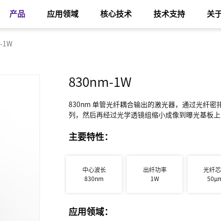
产品
应用领域
核心技术
技术支持
关
-1W
830nm-1W
830nm 单管光纤耦合输出的激光器，通过光纤
列，然后再经过光学透镜组缩小成像到曝光基板上
主要特性：
中心波长
出纤功率
光纤
830nm
1W
50μ
应用领域：