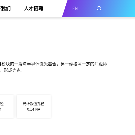
于我们
人才招聘
EN
密排模块的一端与半导体激光器合，另一端按照一定的间距排
，形成光点。
芯径
光纤数值孔径
m
0.14 NA