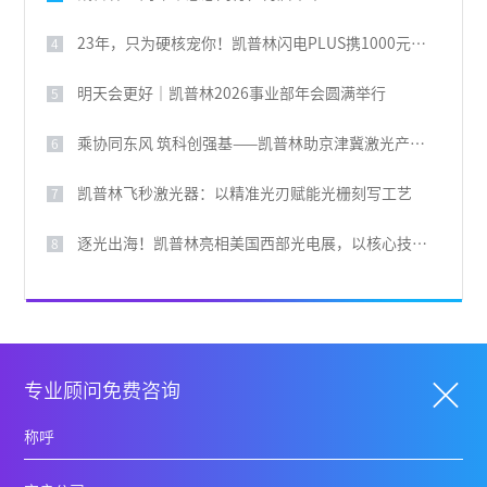
23年，只为硬核宠你！凯普林闪电PLUS携1000元豪礼，引爆全场
4
明天会更好｜凯普林2026事业部年会圆满举行
5
乘协同东风 筑科创强基——凯普林助京津冀激光产业共兴
6
凯普林飞秒激光器：以精准光刃赋能光栅刻写工艺
7
逐光出海！凯普林亮相美国西部光电展，以核心技术叩响国际大门
8
专业顾问免费咨询