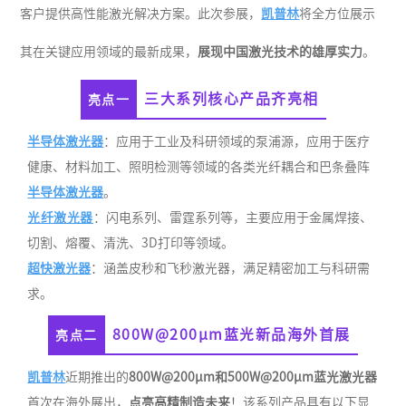
客户提供高性能激光解决方案。此次参展，
凯普林
将全方位展示
其在关键应用领域的最新成果，
展现中国激光技术的雄厚实力
。
三大系列核心产品齐亮相
亮点一
半导体激光器
：应用于工业及科研领域的
泵浦源
，应用于医疗
健康、材料加工、照明检测等领域的各类光纤耦合和巴条叠阵
半导体激光器
。
光纤激光器
：闪电系列、雷霆系列等，主要应用于金属焊接、
切割、熔覆、清洗、3D打印等领域。
超快激光器
：涵盖皮秒和飞秒激光器，满足精密加工与科研需
求。
800W@200μm蓝光新品海外首展
亮点二
凯普林
近期推出的
800W@200μm和500W@200μm
蓝光激光器
首次在海外展出，
点亮高精制造未来
！该系列产品具有以下显