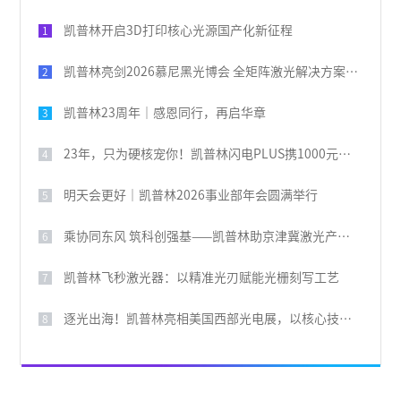
凯普林开启3D打印核心光源国产化新征程
1
凯普林亮剑2026慕尼黑光博会 全矩阵激光解决方案破解全球产业痛点
2
凯普林23周年｜感恩同行，再启华章
3
23年，只为硬核宠你！凯普林闪电PLUS携1000元豪礼，引爆全场
4
明天会更好｜凯普林2026事业部年会圆满举行
5
乘协同东风 筑科创强基——凯普林助京津冀激光产业共兴
6
凯普林飞秒激光器：以精准光刃赋能光栅刻写工艺
7
逐光出海！凯普林亮相美国西部光电展，以核心技术叩响国际大门
8