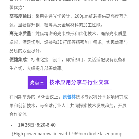
著优势：
高亮度输出
：采用先进光学设计，200μm纤芯提供高亮度蓝光
源，显著提升铜、铝等高反金属材料的加工性能。
高光束质量
：凭借精密的光束整形和优化技术，确保光束质量
卓越，满足切割、焊接和3D打印等精密加工需求，实现效率与
品质的双重提升。
便捷集成
：标准化接口设计，即插即用，灵活适配现有设备和
生产线，大幅提升部署效率。
技术应用分享与行业交流
亮点三
在同期举办的LASE会议上，
凯普林
技术专家将分享多项研究成
果和创新技术，与全球行业人士共同探索技术发展趋势，开展
合作交流。
1月26日·8:20-8:40
《High power narrow linewidth 969nm diode laser pump