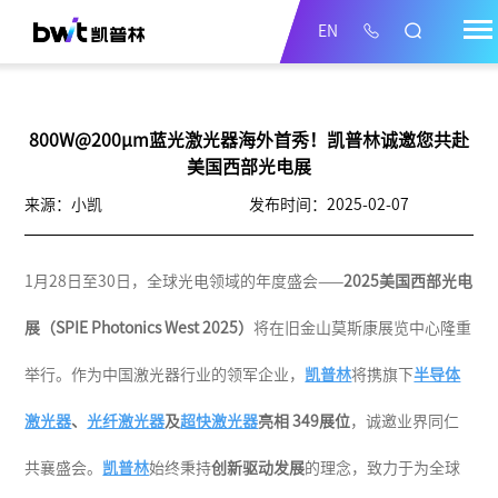
EN
800W@200μm蓝光激光器海外首秀！凯普林诚邀您共赴
美国西部光电展
来源：小凯
发布时间：2025-02-07
1月28日至30日，全球光电领域的年度盛会——
2025美国西部光电
展（SPIE Photonics West 2025）
将在旧金山莫斯康展览中心隆重
举行。作为中国激光器行业的领军企业，
凯普林
将携旗下
半导体
激光器
、
光纤激光器
及
超快激光器
亮相 349展位
，诚邀业界同仁
共襄盛会。
凯普林
始终秉持
创新驱动发展
的理念，致力于为全球