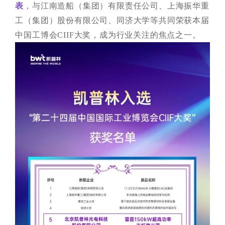
表
，与江南造船（集团）有限责任公司、上海振华重
工（集团）股份有限公司、同济大学等共同荣获本届
中国工博会CIIF大奖，成为行业关注的焦点之一。