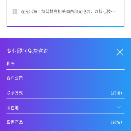
逐光出海！凯普林亮相美国西部光电展，以核心技术叩响国际大门
8
专业顾问免费咨询