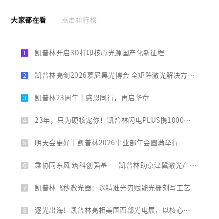
大家都在看
点击排行榜
凯普林开启3D打印核心光源国产化新征程
1
凯普林亮剑2026慕尼黑光博会 全矩阵激光解决方案破解全球产业痛点
2
凯普林23周年｜感恩同行，再启华章
3
23年，只为硬核宠你！凯普林闪电PLUS携1000元豪礼，引爆全场
4
明天会更好｜凯普林2026事业部年会圆满举行
5
乘协同东风 筑科创强基——凯普林助京津冀激光产业共兴
6
凯普林飞秒激光器：以精准光刃赋能光栅刻写工艺
7
逐光出海！凯普林亮相美国西部光电展，以核心技术叩响国际大门
8