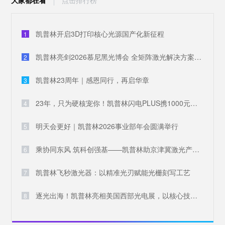
凯普林开启3D打印核心光源国产化新征程
1
凯普林亮剑2026慕尼黑光博会 全矩阵激光解决方案破解全球产业痛点
2
凯普林23周年｜感恩同行，再启华章
3
23年，只为硬核宠你！凯普林闪电PLUS携1000元豪礼，引爆全场
4
明天会更好｜凯普林2026事业部年会圆满举行
5
乘协同东风 筑科创强基——凯普林助京津冀激光产业共兴
6
凯普林飞秒激光器：以精准光刃赋能光栅刻写工艺
7
逐光出海！凯普林亮相美国西部光电展，以核心技术叩响国际大门
8