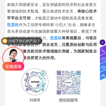
新能力和国家安全，旨在突破国民经济和社会发展主
要领域的技术瓶颈。
进技术攻关，
将核心技术
重点推
牢牢自主可控
，才能真正推动中国制造高质量发展。
凯普林
作为工信部专精特新“小巨人”企业，能够多次
牵头承担或参与实施国家级重大科研项目，展现了厚
介绍下你们的产品？
积薄发的技术研发实力。
凯普林
将勇挑重担，与项目
研究团队紧密合作、联合攻关，注重原始创新
与
应用
产品是怎么收费的呢？
创新，在
激光前沿技术
领域做出突破，
为国家制造业
的创新发展
发挥更大的作用。