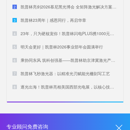
凯普林亮剑2026慕尼黑光博会 全矩阵激光解决方案破解全球产业痛点
2
凯普林23周年｜感恩同行，再启华章
3
23年，只为硬核宠你！凯普林闪电PLUS携1000元豪礼，引爆全场
4
明天会更好｜凯普林2026事业部年会圆满举行
5
乘协同东风 筑科创强基——凯普林助京津冀激光产业共兴
6
凯普林飞秒激光器：以精准光刃赋能光栅刻写工艺
7
逐光出海！凯普林亮相美国西部光电展，以核心技术叩响国际大门
8
专业顾问免费咨询