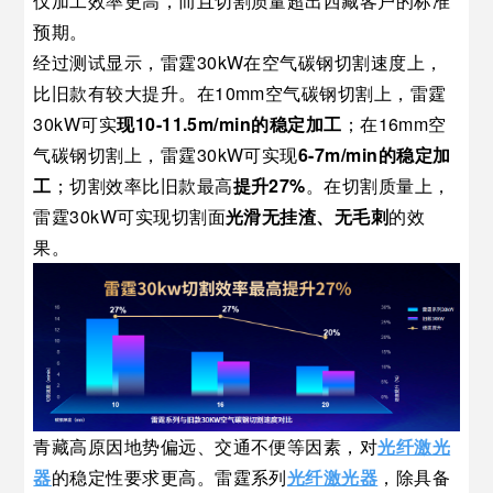
仅加工效率更高，而且切割质量超出西藏客户的标准
预期。
经过测试显示，雷霆30kW在空气碳钢切割速度上，
比旧款有较大提升。在10mm空气碳钢切割上，雷霆
30k
W可实
现10-11.5m/min的稳定加工
；在16mm空
气碳钢切割上，雷霆
30
kW可实现
6-7m/min的稳定加
工
；切割效率比旧款最高
提升
27%
。在切割质量上，
雷霆30kW可实现切割面
光滑无挂渣、无毛刺
的效
果。
青藏高原因地势偏远、交通不便等因素，对
光纤激光
器
的稳定性要求更高。雷霆系列
光纤激光器
，除具备