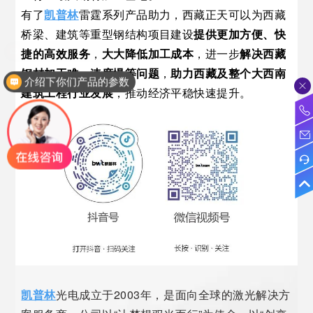
有了
凯普林
雷霆系列产品助力，西藏正天可以为西藏
桥梁、建筑等重型钢结构项目建设
提供更加方便、快
捷的高效服务
，
大大降低加工成本
，进一步
解决西藏
钢材加工难、速度慢等问题
，
助力西藏及整个大西南
介绍下你们产品的参数
建筑工程行业发展
，推动经济平稳快速提升。
凯普林
光电成立于2003年，是面向全球的激光解决方