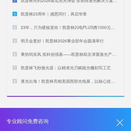
凯普林亮剑2026慕尼黑光博会 全矩阵激光解决方案破解全球产业痛点
2
凯普林23周年｜感恩同行，再启华章
3
23年，只为硬核宠你！凯普林闪电PLUS携1000元豪礼，引爆全场
4
明天会更好｜凯普林2026事业部年会圆满举行
5
乘协同东风 筑科创强基——凯普林助京津冀激光产业共兴
6
凯普林飞秒激光器：以精准光刃赋能光栅刻写工艺
7
逐光出海！凯普林亮相美国西部光电展，以核心技术叩响国际大门
8
专业顾问免费咨询