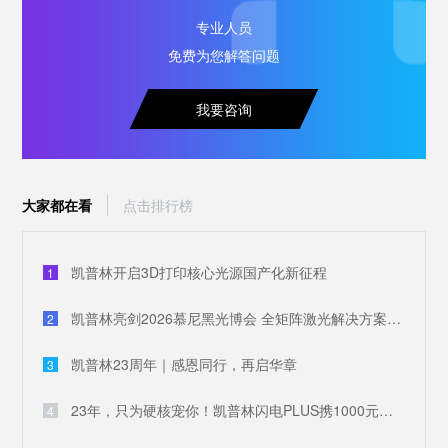
专业人员
免费为您解答问题
我要咨询
大家都在看
点击排行榜
凯普林开启3D打印核心光源国产化新征程
1
凯普林亮剑2026慕尼黑光博会 全矩阵激光解决方案破解全球产业痛点
2
凯普林23周年｜感恩同行，再启华章
3
23年，只为硬核宠你！凯普林闪电PLUS携1000元豪礼，引爆全场
4