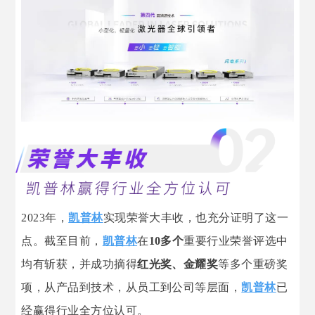
2023年，
凯普林
实现荣誉大丰收，也充分证明了这一
点。截至目前，
凯普林
在
10多个
重要行业荣誉评选中
均有斩获，并成功摘得
红光奖、金耀奖
等多个重磅奖
项，从产品到技术，从员工到公司等层面，
凯普林
已
经赢得行业全方位认可。