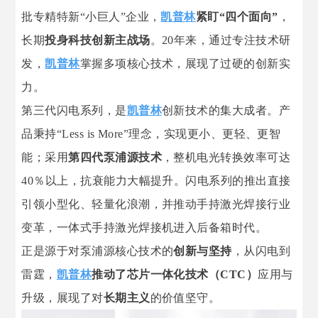
批专精特新“小巨人”企业，
凯普林
紧盯“四个面向”
，
长期
投身科技创新主战场
。20年来，通过专注技术研
发，
凯普林
掌握多项核心技术，展现了过硬的创新实
力。
第三代闪电系列，是
凯普林
创新技术的集大成者。产
品秉持“Less is More”理念，实现更小、更轻、更智
能；采用
第四代泵浦源技术
，整机电光转换效率可达
40％以上，抗衰能力大幅提升。
闪电系列的推出直接
引领小型化、轻量化浪潮，并推动手持激光焊接行业
变革，一体式手持激光焊接机进入后备箱时代。
正是源于对泵浦源核心技术的
创新与坚持
，从闪电到
雷霆，
凯普林
推动了芯片一体化技术（CTC）
应用与
升级，展现了对
长期主义
的价值坚守。