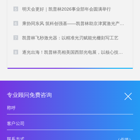
明天会更好｜凯普林2026事业部年会圆满举行
5
乘协同东风 筑科创强基——凯普林助京津冀激光产业共兴
6
凯普林飞秒激光器：以精准光刃赋能光栅刻写工艺
7
逐光出海！凯普林亮相美国西部光电展，以核心技术叩响国际大门
8
专业顾问免费咨询