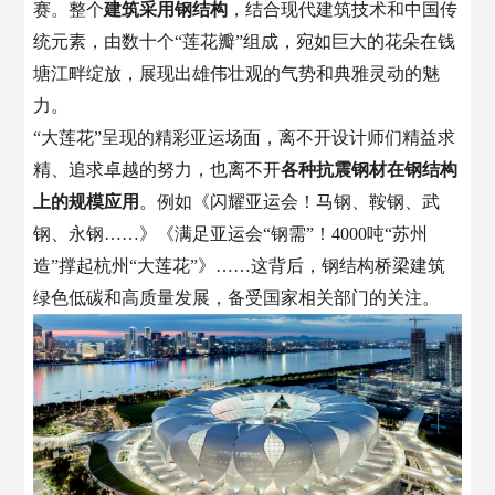
赛。整个
建筑采用钢结构
，结合现代建筑技术和中国传
统元素，由数十个“莲花瓣”组成，宛如巨大的花朵在钱
塘江畔绽放，展现出雄伟壮观的气势和典雅灵动的魅
力。
“大莲花”呈现的精彩亚运场面，离不开设计师们精益求
精、追求卓越的努力，也离不开
各种抗震钢材在钢结构
上的规模应用
。例如《闪耀亚运会！马钢、鞍钢、武
钢、永钢……》《满足亚运会“钢需”！4000吨“苏州
造”撑起杭州“大莲花”》……这背后，钢结构桥梁建筑
绿色低碳和高质量发展，备受国家相关部门的关注。