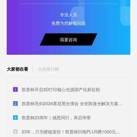
专业人员
免费为您解答问题
我要咨询
大家都在看
点击排行榜
凯普林开启3D打印核心光源国产化新征程
1
凯普林亮剑2026慕尼黑光博会 全矩阵激光解决方案破解全球产业痛点
2
凯普林23周年｜感恩同行，再启华章
3
23年，只为硬核宠你！凯普林闪电PLUS携1000元豪礼，引爆全场
4