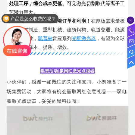
处理工序，综合成本更低
。可见激光切割取代等离子工
产品是怎么收费的呢？
艺潜力巨大。
效率就是竞争力，意味着订单和利润！
在厚板需求量极
介绍下你们产品的参数
大的船舶制造、重型机械、建筑钢构、轨道交通、能源
电力等行业，
凯普林
雷霆系列
光纤激光器
，有望为全球
用户实现降本、提质、增效。
集赞活动|赢网红激光点烟器
小伙伴们，感谢一如既往的关注和支持。小凯准备了一
场集赞活动，大家将有机会赢取网红创意礼品——双电
弧激光点烟器，妥妥的黑科技哦！