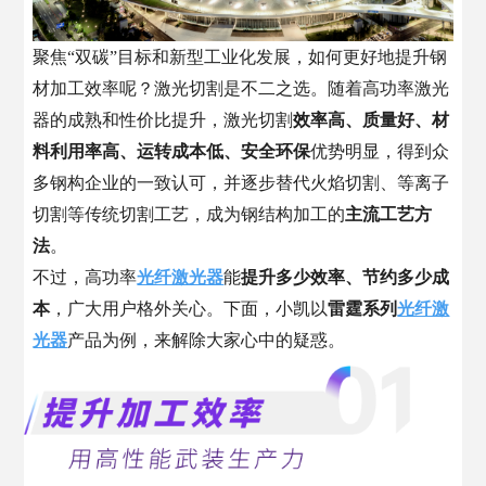
聚焦“双碳”目标和新型工业化发展，如何更好地提升钢
材加工效率呢？激光切割是不二之选。随着高功率激光
器的成熟和性价比提升，激光切割
效率高、质量好、材
料利用率高、运转成本低、安全环保
优势明显，得到众
多钢构企业的一致认可，并逐步替代火焰切割、等离子
切割等传统切割工艺，成为钢结构加工的
主流工艺方
法
。
不过，高功率
光纤激光器
能
提升多少效率、节约多少成
本
，广大用户格外关心。下面，小凯以
雷霆系列
光纤激
光器
产品为例，来解除大家心中的疑惑。