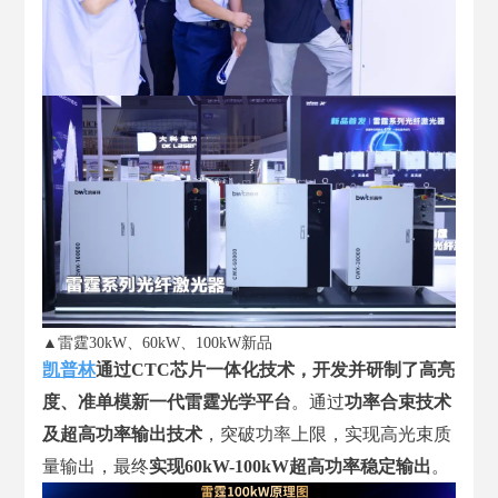
▲雷霆30kW、60kW、100kW新品
凯普林
通过CTC芯片一体化技术，开发并研制了高亮
度、准单模新一代雷霆光学平台
。通过
功率合束技术
及超高功率输出技术
，突破功率上限，实现高光束质
量输出，最终
实现60kW-1
00
kW超高功率稳定输出
。