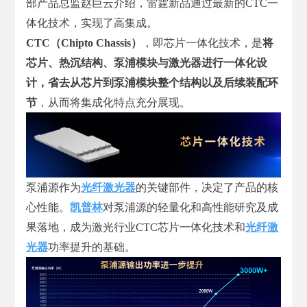
部产品总监赵巨云介绍，雷霆新品通过最新的CTC一
体化技术，实现了高集成。
CTC（Chipto Chassis）
，即芯片一体化技术，是
将
芯片、热沉结构、泵浦模块与激光器进行一体化设
计，省去从芯片到泵浦模块整个结构以及后续装配环
节
，从而将集成化特点充分展现。
泵浦源作为
光纤激光器
的关键部件，决定了产品的核
心性能。
凯普林
对泵浦源的轻量化和高性能研究及成
果落地，成为激光行业CTC芯片一体化技术和
光纤激
光器
功率提升的基础。