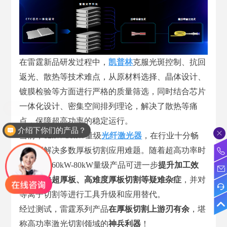
在雷霆新品研发过程中，
凯普林
克服光斑控制、抗回
返光、散热等技术难点，从原材料选择、晶体设计、
镀膜检验等方面进行严格的质量筛选，同时结合芯片
一体化设计、密集空间排列理论，解决了散热等痛
点，保障超高功率的稳定运行。
介绍下你们的产品？
当前，12kW-30kW量级
光纤激光器
，在行业十分畅
销，可解决多数厚板切割应用难题。随着超高功率时
代到来，60kW-80kW量级产品可进一步
提升加工效
率，解决超厚板、高难度厚板切割等疑难杂症
，并对
等离子切割等进行工具升级和应用替代。
经过测试，雷霆系列产品
在厚板切割上游刃有余
，堪
称高功率激光切割领域的
神兵利器
！