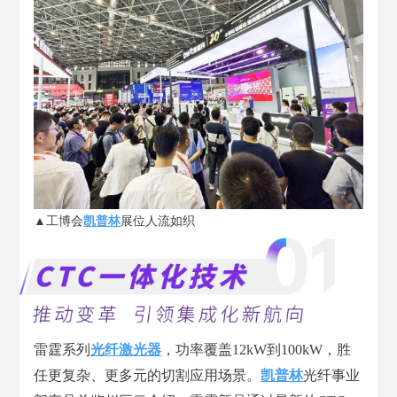
▲工博会
凯普林
展位人流如织
雷霆系列
光纤激光器
，功率覆盖12kW到100kW，胜
任更复杂、更多元的切割应用场景。
凯普林
光纤事业