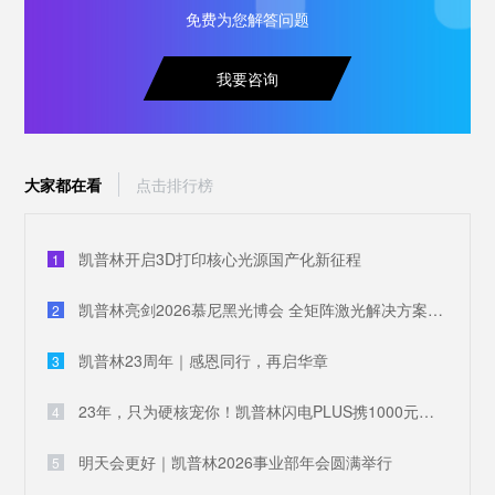
免费为您解答问题
我要咨询
大家都在看
点击排行榜
凯普林开启3D打印核心光源国产化新征程
1
凯普林亮剑2026慕尼黑光博会 全矩阵激光解决方案破解全球产业痛点
2
凯普林23周年｜感恩同行，再启华章
3
23年，只为硬核宠你！凯普林闪电PLUS携1000元豪礼，引爆全场
4
明天会更好｜凯普林2026事业部年会圆满举行
5