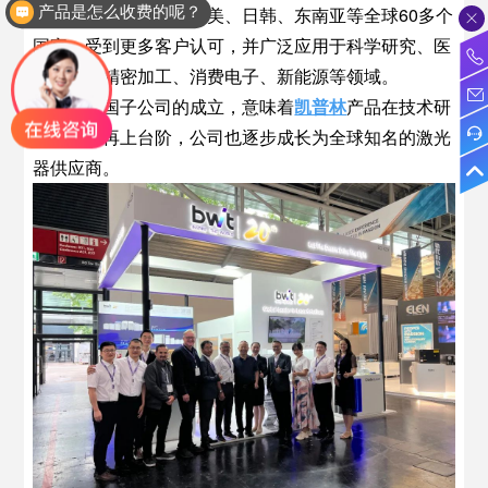
向国际市场，并覆盖欧美、日韩、东南亚等全球60多个
介绍下你们产品的参数
国家，受到更多客户认可，并广泛应用于科学研究、医
疗健康、精密加工、消费电子、新能源等领域。
凯普林
德国子公司的成立，意味着
凯普林
产品在技术研
发实力上再上台阶，公司也逐步成长为全球知名的激光
器供应商。