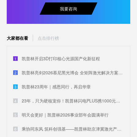
我要咨询
大家都在看
点击排行榜
凯普林开启3D打印核心光源国产化新征程
1
凯普林亮剑2026慕尼黑光博会 全矩阵激光解决方案破解全球产业痛点
2
凯普林23周年｜感恩同行，再启华章
3
23年，只为硬核宠你！凯普林闪电PLUS携1000元豪礼，引爆全场
4
明天会更好｜凯普林2026事业部年会圆满举行
5
乘协同东风 筑科创强基——凯普林助京津冀激光产业共兴
6