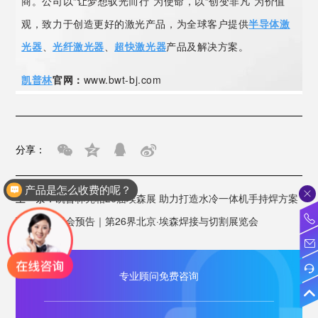
商。公司以“让梦想驭光而行”为使命，以“创变非凡”为价值
观，致力于创造更好的激光产品，为全球客户提供
半导体激
光器
、
光纤激光器
、
超快激光器
产品及解决方案。
凯普林
官网：
www.bwt-bj.com
分享：
产品是怎么收费的呢？
上一条：
凯普林亮相26届埃森展 助力打造水冷一体机手持焊方案
介绍下你们产品的参数
下一条：
展会预告｜第26界北京·埃森焊接与切割展览会
专业顾问免费咨询