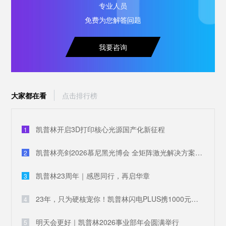
专业人员
免费为您解答问题
我要咨询
大家都在看
点击排行榜
凯普林开启3D打印核心光源国产化新征程
1
凯普林亮剑2026慕尼黑光博会 全矩阵激光解决方案破解全球产业痛点
2
凯普林23周年｜感恩同行，再启华章
3
23年，只为硬核宠你！凯普林闪电PLUS携1000元豪礼，引爆全场
4
明天会更好｜凯普林2026事业部年会圆满举行
5