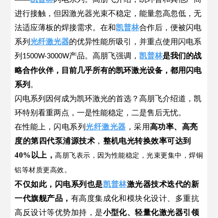
进行接触，但因激光器光束不稳定，能量忽高忽低，无
法适应薄板的焊接需求。在和
凯普林
合作后，便被闪电
系列
光纤激光器
的优异性能所吸引，并重点使用闪电系
列
产品。高朋飞强调，
凯普林
是我们的战
1500W-3000W
略合作伙伴，目前几乎所有的凯环激光设备，都用闪电
系列
。
闪电系列因何成为凯环激光的首选？高朋飞介绍道，凯
环特别看重两点，一是性能稳定，二是售后无忧。
在性能上，
闪电系列
光纤激光器
，采用
高功率、高亮
度的第四代泵浦源技术
，
整机电光转换效率可达到
40%以上，
高朋飞表示，因为性能稳定，光束更集中，焊铜
铝等材质更高效
。
不仅如此，闪电系列也是
凯普林
激光器技术迭代的
新
一代
旗舰产品，
有高度集成化和模块化设计、多重抗
高反设计等优势加持，是
小型化、轻量化激光器引领