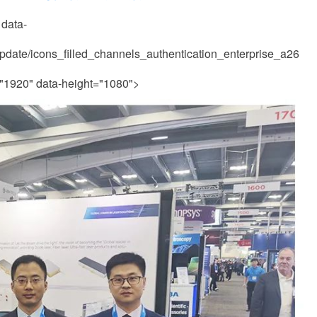
data-
update/icons_filled_channels_authentication_enterprise_a26
1920" data-height="1080">