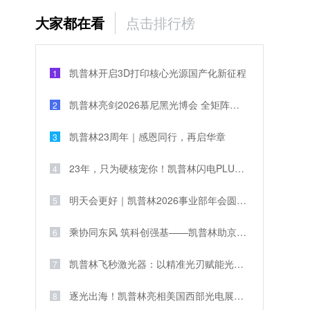
大家都在看
点击排行榜
凯普林开启3D打印核心光源国产化新征程
1
凯普林亮剑2026慕尼黑光博会 全矩阵激光解决方案破解全球产业痛点
2
凯普林23周年｜感恩同行，再启华章
3
23年，只为硬核宠你！凯普林闪电PLUS携1000元豪礼，引爆全场
4
明天会更好｜凯普林2026事业部年会圆满举行
5
乘协同东风 筑科创强基——凯普林助京津冀激光产业共兴
6
凯普林飞秒激光器：以精准光刃赋能光栅刻写工艺
7
逐光出海！凯普林亮相美国西部光电展，以核心技术叩响国际大门
8