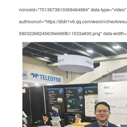
nonceid="7013673810369464884" data-type="video" 
authiconurl="https://dldir1v6.qq.com/weixin/checkres
58032368245639e666fb11533a600.png" data-width="