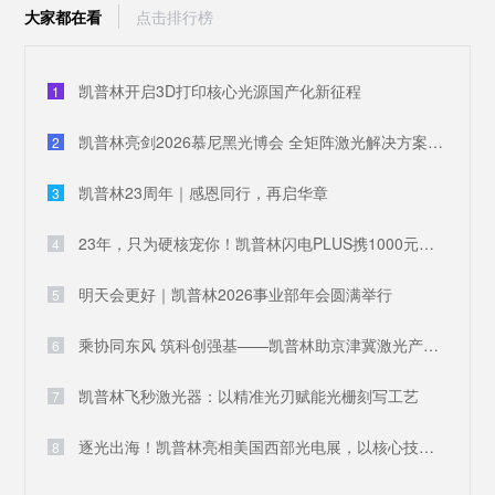
大家都在看
点击排行榜
凯普林开启3D打印核心光源国产化新征程
1
凯普林亮剑2026慕尼黑光博会 全矩阵激光解决方案破解全球产业痛点
2
凯普林23周年｜感恩同行，再启华章
3
23年，只为硬核宠你！凯普林闪电PLUS携1000元豪礼，引爆全场
4
明天会更好｜凯普林2026事业部年会圆满举行
5
乘协同东风 筑科创强基——凯普林助京津冀激光产业共兴
6
凯普林飞秒激光器：以精准光刃赋能光栅刻写工艺
7
逐光出海！凯普林亮相美国西部光电展，以核心技术叩响国际大门
8