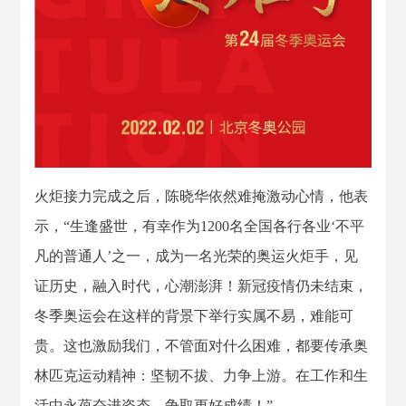
火
炬
接力
完成之后，陈晓华依然难掩激动心情，他表
示，
“生逢盛世，有幸作为1200名全国各行各业‘
不平
凡的普通人
’之一，成为一名光荣的奥运火炬手，见
证历史，融入时代，心潮澎湃！新冠疫情仍未结束，
冬季奥运会在这样的背景下举行实属不易，难能可
贵。这也激励我们，不管面对什么困难，都要传承奥
林匹克运动精神：坚韧不拔、力争上游。在工作和生
活中永葆奋进姿态，争取更好成绩！
”